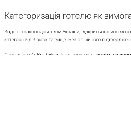
Категоризація готелю як вимога
Згідно із законодавством України, відкриття казино можлив
категорії від 3 зірок та вище. Без офіційного підтверджен
Спеціалісти ArtBuild Hospitality проводять
аудит та супр
перевірка готелю на відповідність державним с
розробка плану технічних покращень для отриман
супровід процесу отримання свідоцтва про вста
Правильна інтеграція ігорної зони – це баланс між комф
об’єкта ліцензійним умовам ще на етапі проєктування. З A
не джерелом проблем для власника.