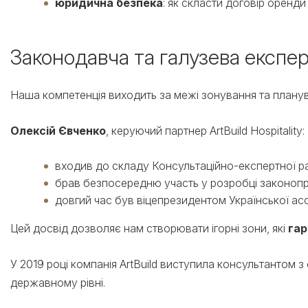
юридична безпека
: як скласти договір оренд
Законодавча та галузева експе
Наша компетенція виходить за межі зонування та планува
Олексій Євченко
, керуючий партнер ArtBuild Hospitality:
входив до складу Консультаційно-експертної рад
брав безпосередню участь у розробці законопроє
довгий час був віцепрезидентом Української асоці
Цей досвід дозволяє нам створювати ігорні зони, які
гар
У 2019 році компанія ArtBuild виступила консультантом 
державному рівні.