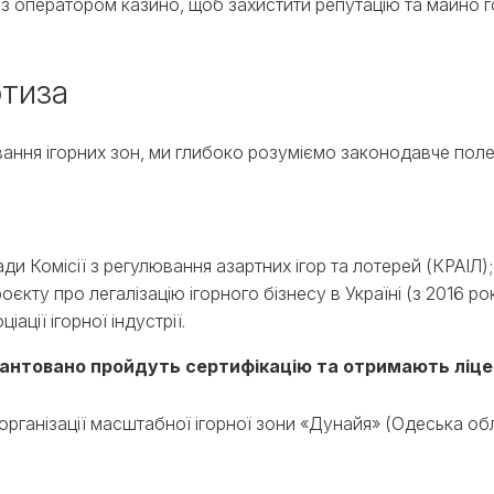
и з оператором казино, щоб захистити репутацію та майно 
ртиза
ння ігорних зон, ми глибоко розуміємо законодавче поле У
и Комісії з регулювання азартних ігор та лотерей (КРАІЛ);
кту про легалізацію ігорного бізнесу в Україні (з 2016 рок
ації ігорної індустрії.
антовано пройдуть сертифікацію та отримають ліце
з організації масштабної ігорної зони «Дунайя» (Одеська о