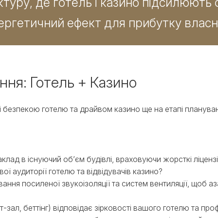
ктуру, де готель і казино підсилюют
ергетичний ефект для прибутку власн
ння: Готель + Казино
і безпекою готелю та драйвом казино ще на етапі плануван
заклад в існуючий об’єм будівлі, враховуючи жорсткі ліцензі
ової аудиторії готелю та відвідувачів казино?
вання посиленої звукоізоляції та систем вентиляції, щоб а
от-зал, беттінг) відповідає зірковості вашого готелю та про