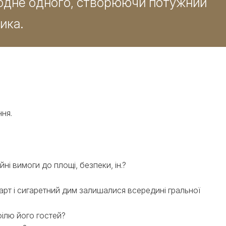
ь одне одного, створюючи потужний
ика.
ня.
йні вимоги до площі, безпеки, ін.?
зарт і сигаретний дим залишалися всередині гральної
філю його гостей?