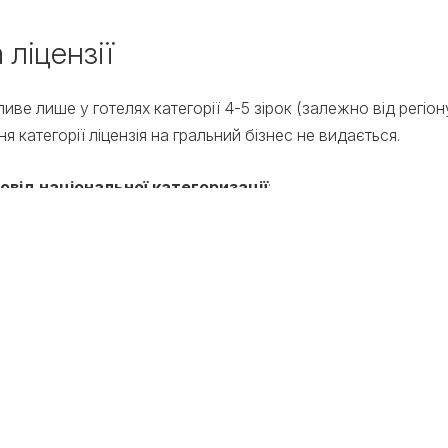
 ліцензії
е лише у готелях категорії 4-5 зірок (залежно від регіону т
ня категорії ліцензія на гральний бізнес не видається.
овід національної категоризації
:
тандартам (ДСТУ);
ня потрібної кількості «зірок»;
новлення категорії.
ортом готелю та вимогами казино, який вимагає ювелірної т
rtBuild Hospitality ви отримуєте
гарантію, що два різні