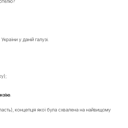
готелю?
країни у даній галузі.
у);
нзію
.
бласть), концепція якої була схвалена на найвищому