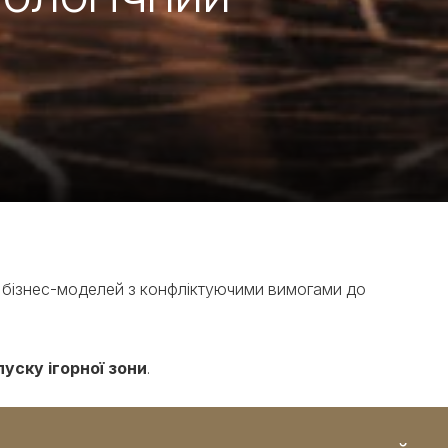
них бізнес-моделей з конфліктуючими вимогами до
уску ігорної зони
.