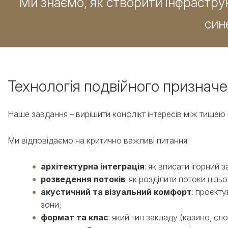
Ми знаємо, як створити інфрастру
син
Технологія подвійного призначе
Наше завдання – вирішити конфлікт інтересів між тишею 
Ми відповідаємо на критично важливі питання:
архітектурна інтеграція
: як вписати ігорний 
розведення потоків
: як розділити потоки ціль
акустичний та візуальний комфорт
: проєкту
зони;
формат та клас
: який тип закладу (казино, сл