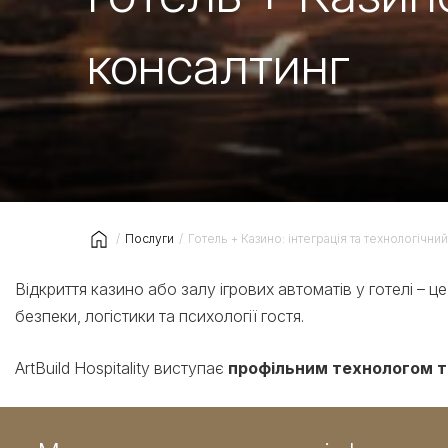
консалтинг
/
Послуги
/
Готель + Казино: інтеграція та технологічни
Головна
Відкриття казино або залу ігрових автоматів у готелі – 
безпеки, логістики та психології гостя.
ArtBuild Hospitality виступає
профільним технологом та