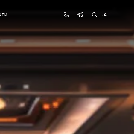
кти
UA