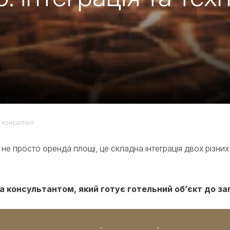
й консалтинг
це не просто оренда площі, це складна інтеграція двох різ
 консультантом, який готує готельний об’єкт до зап