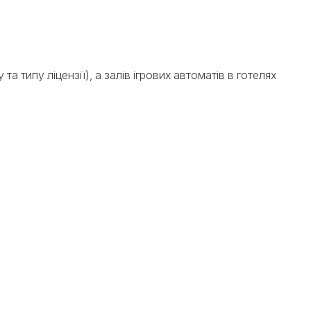
а типу ліцензії), а залів ігрових автоматів в готелях
очності. Ми забезпечуємо повну технічну відповідність
 бізнеси стануть єдиним прибутковим механізмом
, а